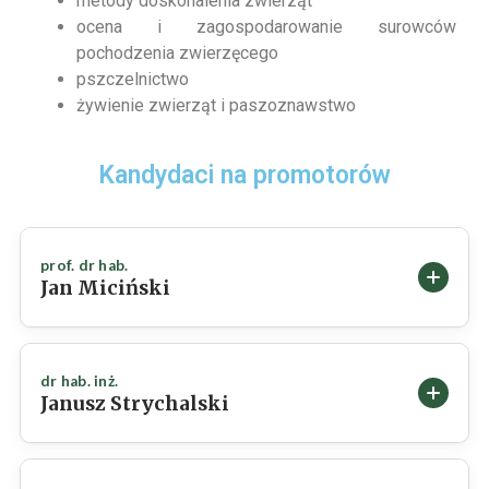
metody doskonalenia zwierząt
ocena i zagospodarowanie surowców
pochodzenia zwierzęcego
pszczelnictwo
żywienie zwierząt i paszoznawstwo
Kandydaci na promotorów
prof. dr hab.
Jan Miciński
DANE PODSTAWOWE
dr hab. inż.
Janusz Strychalski
ORCID
0000-0003-3167-5476
DANE PODSTAWOWE
KATEDRA / INSTYTUT