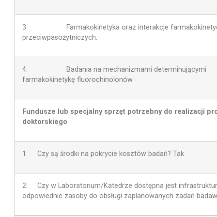
3. Farmakokinetyka oraz interakcje farmakokinetyc
przeciwpasożytniczych.
4. Badania na mechanizmami determinującymi
farmakokinetykę fluorochinolonów.
Fundusze lub specjalny sprzęt potrzebny do realizacji pr
doktorskiego
1. Czy są środki na pokrycie kosztów badań? Tak
2.
Czy w Laboratorium/Katedrze dostępna jest infrastruktur
odpowiednie zasoby do obsługi zaplanowanych zadań bada