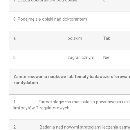
7. Liczba doktorantów pod opieką
0
8. Podejmę się opieki nad doktorantem
a.
polskim
Tak
b.
zagranicznym
Nie
Zainteresowania naukowe lub tematy badawcze oferowa
kandydatom
1. Farmakologiczna manipulacja powstawania i akt
limfocytów T regulatorowych.
2. Badania nad nowymi strategiami leczenia astmy a