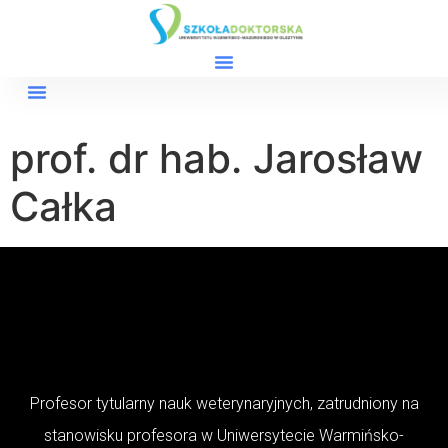
prof. dr hab. Jarosław
Całka
Profesor tytularny nauk weterynaryjnych, zatrudniony na
stanowisku profesora w Uniwersytecie Warmińsko-