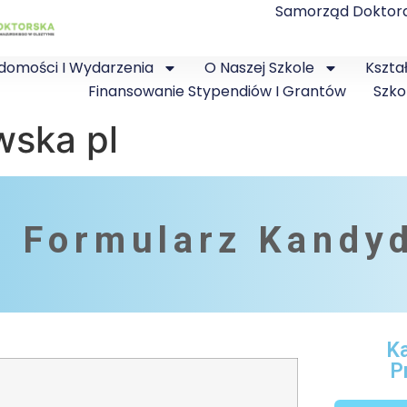
Samorząd Doktor
domości I Wydarzenia
O Naszej Szkole
Kszta
Finansowanie Stypendiów I Grantów
Szko
wska pl
Formularz Kandyd
Ka
P