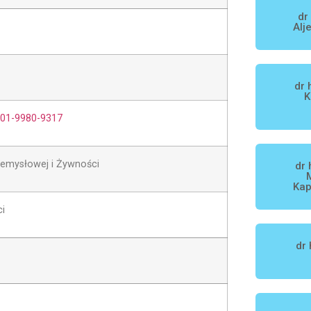
dr
Alj
dr 
K
0001-9980-9317
rzemysłowej i Żywności
dr 
Kap
i
dr