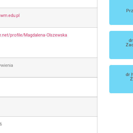
Prz
wm.edu.pl
e.net/profile/Magdalena-Olszewska
dr
Zad
ywienia
dr 
Ż
6