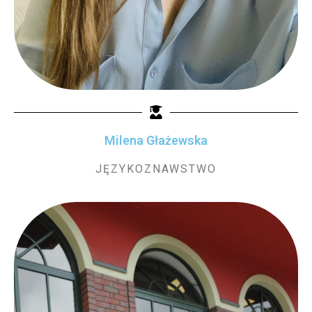
Milena Głażewska
JĘZYKOZNAWSTWO