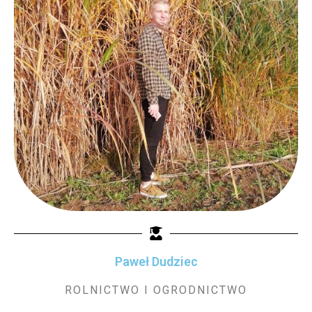
Paweł Dudziec
ROLNICTWO I OGRODNICTWO