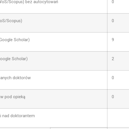
(WoS/Scopus) bez autocytowań
0
WoS/Scopus)
0
Google Scholar)
9
Google Scholar)
2
wanych doktorów
0
ów pod opieką
0
ki nad doktorantem