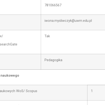
781066567
iwona.mysliwczyk@uwm.edu.pl
w/
Tak
esearchGate
Pedagogika
u naukowego
i naukowych WoS/ Scopus
1