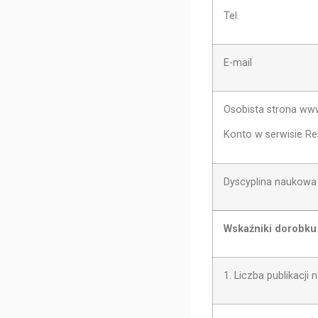
Tel.
E-mail
Osobista strona ww
Konto w serwisie R
Dyscyplina naukowa
Wskaźniki dorobk
1. Liczba publikacj