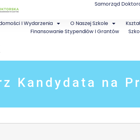
Samorząd Doktor
domości I Wydarzenia
O Naszej Szkole
Kszta
Finansowanie Stypendiów I Grantów
Szko
k
rz Kandydata na P