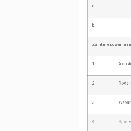
a.
b.
Zainteresowania n
1. Dorosłe osoby
2. Rodzina z dz
3. Wsparcie psy
4. Społeczne fu