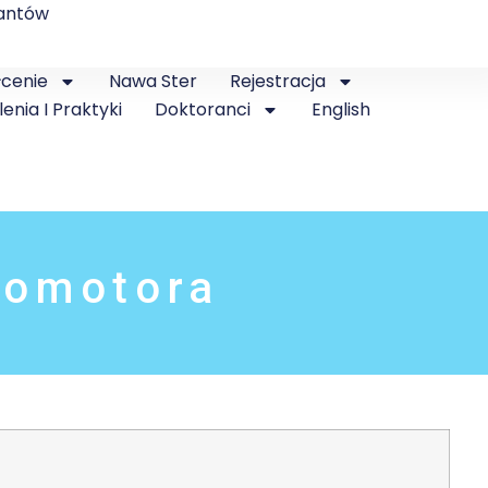
antów
łcenie
Nawa Ster
Rejestracja
lenia I Praktyki
Doktoranci
English
romotora