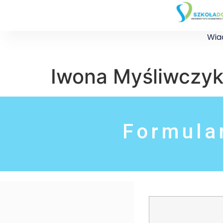
Wia
Iwona Myśliwczy
Formula