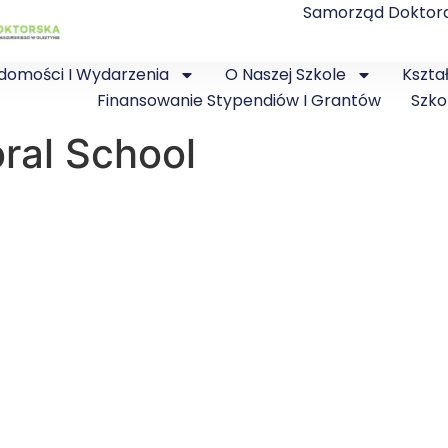
Samorząd Doktor
domości I Wydarzenia
O Naszej Szkole
Kszta
Finansowanie Stypendiów I Grantów
Szko
ral School