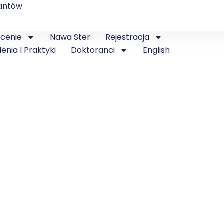
antów
łcenie
Nawa Ster
Rejestracja
lenia I Praktyki
Doktoranci
English