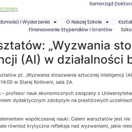
Samorząd Doktor
domości I Wydarzenia
O Naszej Szkole
Kszta
Finansowanie Stypendiów I Grantów
Szko
sztatów: „Wyzwania st
ncji (AI) w działalności
tatów pt. „Wyzwania stosowania sztucznej inteligencji (AI
14:00 w Starej Kotłowni, sala 2A.
 – profesor nauk ekonomicznych związany z Uniwersytetem
em dydaktycznym zdobytym na prestiżowych uczelniach w 
m elementem współczesnej nauki. Celem warsztatów jest nie
ale również krytyczna refleksja nad wyzwaniami, jakie nies