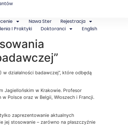
antów
łcenie
Nawa Ster
Rejestracja
lenia I Praktyki
Doktoranci
English
osowania
 badawczej”
) w działalności badawczej”, które odbędą
 Jagiellońskim w Krakowie. Profesor
Polsce oraz w Belgii, Włoszech i Francji.
 tylko zaprezentowanie aktualnych
ie jej stosowanie – zarówno na płaszczyźnie