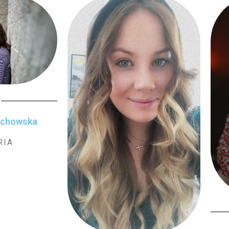
achowska
RIA