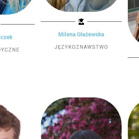
Milena Głażewska
ączek
JĘZYKOZNAWSTWO
DYCZNE