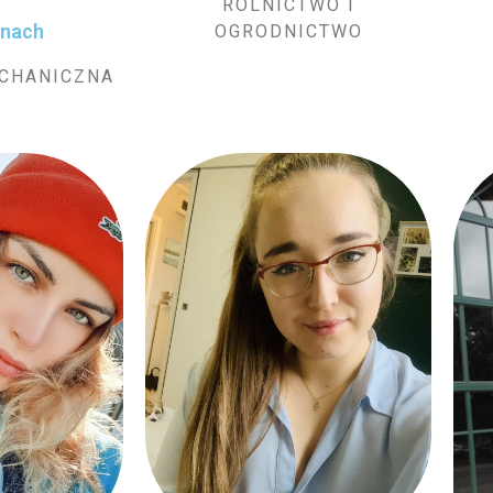
ROLNICTWO I
anach
OGRODNICTWO
ECHANICZNA