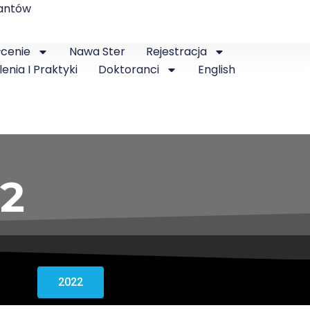
antów
łcenie
Nawa Ster
Rejestracja
lenia I Praktyki
Doktoranci
English
22
2022