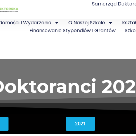
Samorząd Doktor
domości I Wydarzenia
O Naszej Szkole
Kszta
Finansowanie Stypendiów I Grantów
Szko
oktoranci 20
2021