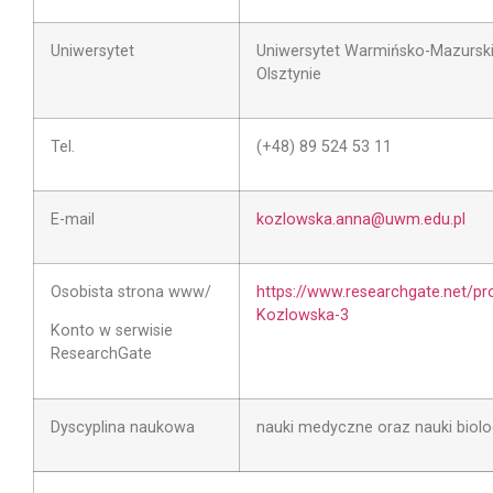
Uniwersytet
Uniwersytet Warmińsko-Mazursk
Olsztynie
Tel.
(+48) 89 524 53 11
E-mail
kozlowska.anna@uwm.edu.pl
Osobista strona www/
https://www.researchgate.net/pr
Kozlowska-3
Konto w serwisie
ResearchGate
Dyscyplina naukowa
nauki medyczne oraz nauki biol