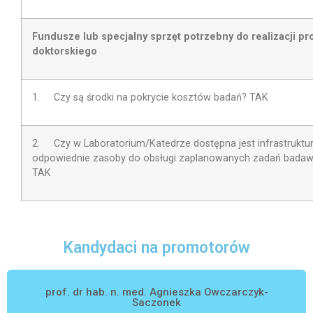
Fundusze lub specjalny sprzęt potrzebny do realizacji pr
doktorskiego
1. Czy są środki na pokrycie kosztów badań? TAK
2.
Czy w Laboratorium/Katedrze dostępna jest infrastruktur
odpowiednie zasoby do obsługi zaplanowanych zadań bada
TAK
Kandydaci na promotorów
prof. dr hab. n. med. Agnieszka Owczarczyk-
Saczonek